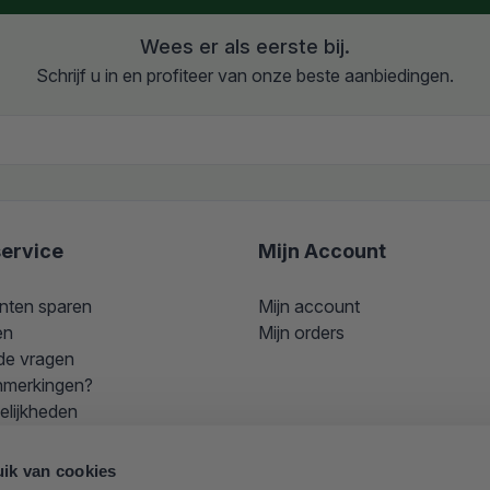
Wees er als eerste bij.
Schrijf u in en profiteer van onze beste aanbiedingen.
ervice
Mijn Account
nten sparen
Mijn account
en
Mijn orders
de vragen
nmerkingen?
elijkheden
k aan een actiecode?
ik van cookies