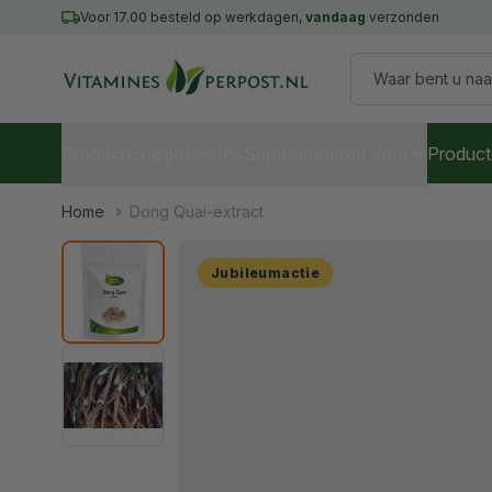
Ga naar de inhoud
Voor 17.00 besteld op werkdagen,
vandaag
verzonden
Waar bent u naar
Productcategorieën
Supplementen Voor
Product
Home
/
Dong Quai-extract
Jubileumactie