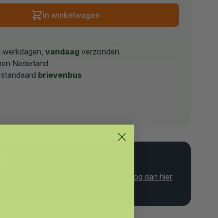
In winkelwagen
p werkdagen,
vandaag
verzonden
nen Nederland
 standaard
brievenbus
oor
korting!
irect voor korting. Ben je al member?
Log dan hier
nformatie.