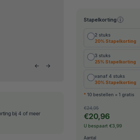
Stapelkorting
2 stuks, 20% korting
2 stuks
20% Stapelkorting
3 stuks, 25% korting
3 stuks
25% Stapelkorting
vanaf 4 stuks, 30% k
vanaf 4 stuks
30% Stapelkorting
*
10 bestellen = 1 gratis
Uw totaal
Originele prijs:
€24,95
rting bij 4 of meer
Uw totaal:
€20,96
U bespaart:
U bespaart
€3,99
Aantal