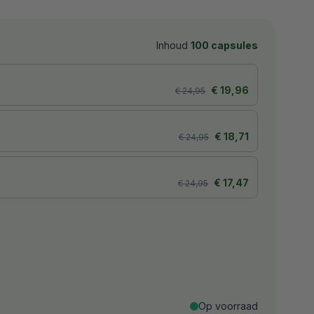
Inhoud
100 capsules
, € 19,96 per stuk
Originele prijs:
Kortingsprijs:
€ 19,96
€ 24,95
, € 18,71 per stuk
Originele prijs:
Kortingsprijs:
€ 18,71
€ 24,95
orting, € 17,47 per stuk
Originele prijs:
Kortingsprijs:
€ 17,47
€ 24,95
Op voorraad