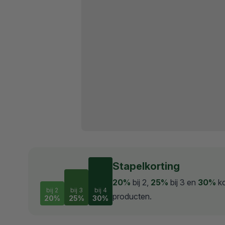
Stapelkorting
20%
bij 2,
25%
bij 3 en
30%
ko
bij 2
bij 3
bij 4
producten.
20%
25%
30%
20% korting bij 2