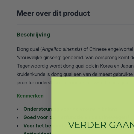
25% korting bij 3
30% korting bij 4
Meer over dit product
Beschrijving
Dong quai (
Angelica sinensis
) of Chinese engelwortel
‘vrouwelijke ginseng’ genoemd. Van oorsprong komt do
Tegenwoordig wordt dong quai ook in Korea en Japan
kruidenkunde is dong quai een van de meest gebruikte k
jaren ter ondersteuning voor de vrouw in balans gebrui
Kenmerken
Ondersteuning voor de vrouw in balans
Goed voor de nierfunctie en de urinewegen*
VERDER
GAA
Voor het behoud van soepele gewrichten*