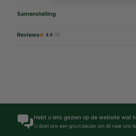
Samenstelling
Reviews
4.9
(7)
Dong Quai-extract
Hebt u iets gezien op de website wat n
€ 24,95
€ 20,96
U doet ons een groot plezier om dit naar ons t