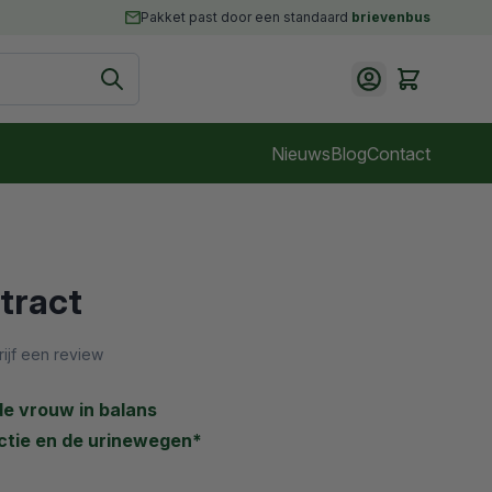
Pakket past door een standaard
brievenbus
Cart
Nieuws
Blog
Contact
tract
rijf een review
e vrouw in balans
ctie en de urinewegen*