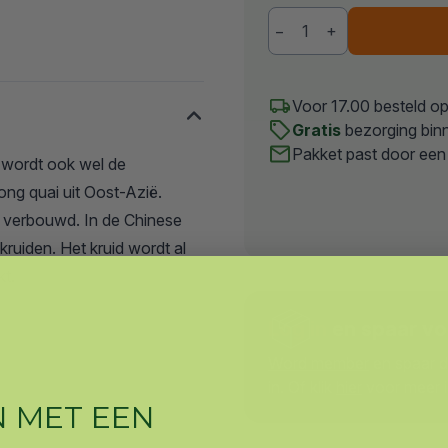
−
+
Aantal
Voor 17.00 besteld o
Gratis
bezorging bin
Pakket past door een
 wordt ook wel de
ng quai uit Oost-Azië.
 verbouwd. In de Chinese
ruiden. Het kruid wordt al
kt.
Log in
en spaar v
Word member
en spaar d
in. Of klik
hier
voor meer i
N
MET EEN