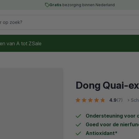
Gratis
bezorging binnen Nederland
 op zoek?
en van A tot Z
Sale
Dong Quai-ex
4.9
(7)
Sch
Ondersteuning voor d
Goed voor de nierfun
Antioxidant*