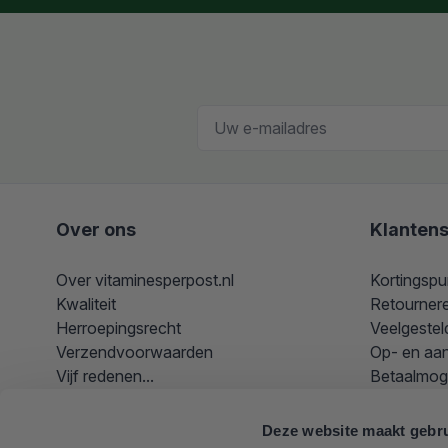
E-mailadres
Over ons
Klantens
Over vitaminesperpost.nl
Kortingspu
Kwaliteit
Retourner
Herroepingsrecht
Veelgestel
Verzendvoorwaarden
Op- en aa
Vijf redenen...
Betaalmog
Vitamines op het werk
Hoe kom i
Merken
Deze website maakt gebru