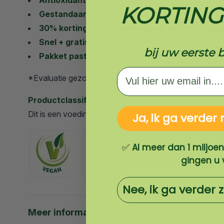
Antioxidant*
KORTIN
Gestandaardiseerd extract
30% korting bij het kopen van 4 verpakkingen
Snel + gratis bezorgd binnen Nederland
bij uw eerste 
Pakket past door de standaard brievenbus
EMAIL
*Evaluatie gezondheidsclaims is lopende.
Productclassificatie
Dit is een voedingssupplement en geen vervanging vo
Ja, ik ga verder
Al meer dan 1 miljoe
✅
gingen u 
Nee, ik ga verder 
Meer informatie