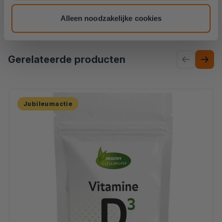
member?
Log dan hier
in. Of klik
hier
voor meer
informatie.
Alleen noodzakelijke cookies
Druk om om te gaan naar de volgende slide
Gerelateerde producten
Jubileumactie