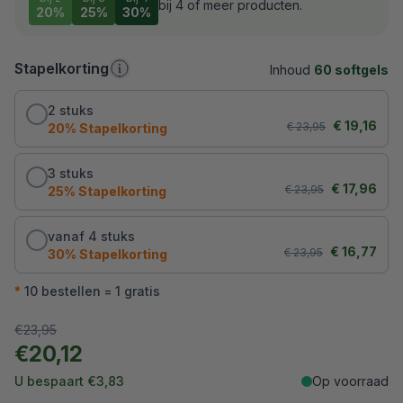
bij 4 of meer producten.
20%
25%
30%
20% korting bij 2
Stapelkorting
Inhoud
60 softgels
25% korting bij 3
30% korting bij 4
2 stuks, 20% korting, € 19,16 per stuk
2 stuks
Originele prijs:
Kortingsprij
€ 19,16
€ 23,95
20% Stapelkorting
3 stuks, 25% korting, € 17,96 per stuk
3 stuks
Originele prijs:
Kortingsprijs
€ 17,96
€ 23,95
25% Stapelkorting
vanaf 4 stuks, 30% korting, € 16,77 per stuk
vanaf 4 stuks
Originele prijs:
Kortingsprijs
€ 16,77
€ 23,95
30% Stapelkorting
*
10 bestellen = 1 gratis
Uw totaal
Originele prijs:
€23,95
Uw totaal:
€20,12
U bespaart:
U bespaart
€3,83
Op voorraad