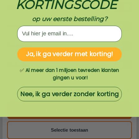
KORTINGSCODE
Toestemmingsselectie
Noodzakelijk
op uw eerste bestelling?
Voorkeuren
EMAIL
Statistieken
Meer informatie
Ja, ik ga verder met korting!
Marketing
Samenstelling
Al meer dan 1 miljoen tevreden klanten
✅
gingen u voor!
Reviews
4.8
(48)
Details tonen
Nee, ik ga verder zonder korting
Alle cookies toestaan
Log in
en spaar voor
korting!
Selectie toestaan
Word member
en spaar direct voor korting. Ben je al