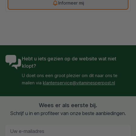
Informeer mij
Super EPA Visolie
€ 23,95
€ 20,12
Hebt u iets gezien op de website wat niet
klopt?
U doet ons een groot plezier om dit naar ons te
mailen via
klantenservice@vitaminesperpost.nl
Wees er als eerste bij.
Schrijf u in en profiteer van onze beste aanbiedingen.
E-mailadres