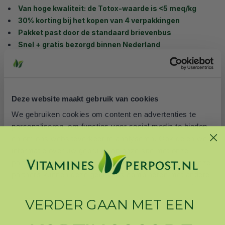
Van hoge kwaliteit: de Totox-waarde is <5 meq/kg
30% korting bij het kopen van 4 verpakkingen
Pakket past door de standaard brievenbus
Snel + gratis bezorgd binnen Nederland
¹ Dit gunstige effect wordt verkregen bij een dagelijkse
inname van 250 mg EPA en DHA.
² Dit gunstige effect wordt verkregen bij een dagelijkse
Deze website maakt gebruik van cookies
inname van 250 mg DHA.
We gebruiken cookies om content en advertenties te
Productclassificatie
personaliseren, om functies voor social media te bieden
Dit is een voedingssupplement en geen vervanging voor
en om ons websiteverkeer te analyseren. Ook delen we
gevarieerde voeding.
informatie over uw gebruik van onze site met onze
partners voor social media, adverteren en analyse. Deze
partners kunnen deze gegevens combineren met andere
informatie die u aan ze heeft verstrekt of die ze hebben
verzameld op basis van uw gebruik van hun services.
VERDER
GAAN
MET EEN