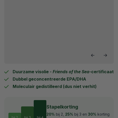
20% korting bij 2
25% korting bij 3
Duurzame visolie -
Friends of the Sea-
certificaat
30% korting bij 4
Dubbel geconcentreerde EPA/DHA
Moleculair gedistilleerd (dus niet verhit)
Stapelkorting
20%
bij 2,
25%
bij 3 en
30%
korting
bij 2
bij 3
bij 4