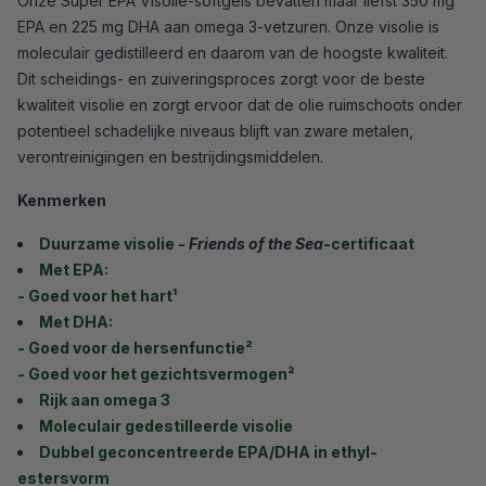
Onze Super EPA Visolie-softgels bevatten maar liefst 350 mg
EPA en 225 mg DHA aan omega 3-vetzuren. Onze visolie is
moleculair gedistilleerd en daarom van de hoogste kwaliteit.
Dit scheidings- en zuiveringsproces zorgt voor de beste
kwaliteit visolie en zorgt ervoor dat de olie ruimschoots onder
potentieel schadelijke niveaus blijft van zware metalen,
verontreinigingen en bestrijdingsmiddelen.
Kenmerken
Duurzame visolie -
Friends of the Sea
-certificaat
Met EPA:
- Goed voor het hart¹
Met DHA:
- Goed voor de hersenfunctie²
- Goed voor het gezichtsvermogen²
Rijk aan omega 3
Moleculair gedestilleerde visolie
Dubbel geconcentreerde EPA/DHA in ethyl-
estersvorm