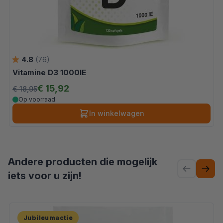
4.8
(76)
Vitamine D3 1000IE
€ 15,92
€ 18,95
Op voorraad
In winkelwagen
Druk om om te gaan naar de volgende slide
Andere producten die mogelijk
iets voor u zijn!
Jubileumactie