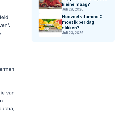
kleine maag?
Juli 28, 2026
Hoeveel vitamine C
leid
moet ik per dag
ven'.
slikken?
e
Juli 23, 2026
 darmen
die van
ën
bucha,