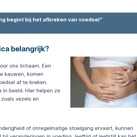
ng begint bij het afbreken van voedsel”
ca belangrijk?
voor ons lichaam. Een
 te kauwen, komen
edsel af te breken.
 in beeld. Hier helpen ze
 zoals vezels en
nderigheid of onregelmatige stoelgang ervaart, kunnen
ij veranderingen in voeding, leeftijd of leefstijl kan het