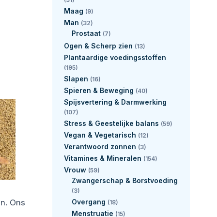
Maag
(9)
Man
(32)
Prostaat
(7)
Ogen & Scherp zien
(13)
Plantaardige voedingsstoffen
(195)
Slapen
(16)
Spieren & Beweging
(40)
Spijsvertering & Darmwerking
(107)
Stress & Geestelijke balans
(59)
Vegan & Vegetarisch
(12)
Verantwoord zonnen
(3)
Vitamines & Mineralen
(154)
Vrouw
(59)
Zwangerschap & Borstvoeding
(3)
an. Ons
Overgang
(18)
Menstruatie
(15)