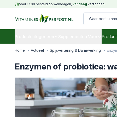
Ga naar de inhoud
Voor 17.00 besteld op werkdagen,
vandaag
verzonden
Waar bent u naar
Productcategorieën
Supplementen Voor
Product
Home
/
Actueel
/
Spijsvertering & Darmwerking
/
Enzyme
Enzymen of probiotica: wat