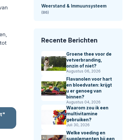
Weerstand & Immuunsysteem
 van
(86)
en,
Recente Berichten
tot
Groene thee voor de
vetverbranding,
onzin of niet?
Augustus 06, 2026
Flavanolen voor hart
en bloedvaten: krijgt
u er genoeg van
binnen?
Augustus 04, 2026
Waarom zou ik een
multivitamine
t"
gebruiken?
Juli 30, 2026
Welke voeding en
supplementen bij een