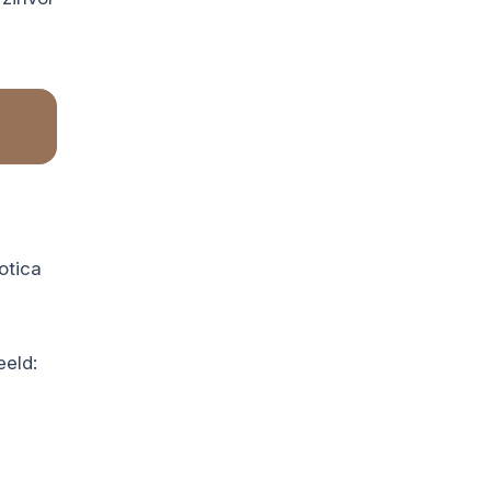
otica
eeld: