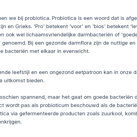
men we bij
probiotica
. Probiotica is een woord dat is afge
tijn en Grieks. 'Pro' betekent 'voor' en 'bios' betekent 'le
n ook wel lichaamsvriendelijke darmbacteriën of 'goed
' genoemd. Bij een gezonde darmflora zijn de nuttige en
ke bacteriën met elkaar in evenwicht.
ttende leefstijl en een ongezond eetpatroon kan in onze
a uitkomst bieden.
 misschien spannend, maar het gaat om goede bacteriën 
t wordt pas als probioticum beschouwd als de bacteri
tica via gefermenteerde producten zoals zuurkool, kom
nkrijgen.