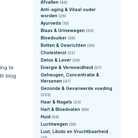
Afvallen
(44)
Anti-aging & Vitaal ouder
worden
(26)
Ayurveda
(10)
Blaas & Urinewegen
(20)
Bloedsuiker
(36)
Botten & Gewrichten
(39)
Cholesterol
(22)
Detox & Lever
(26)
ing te
Energie & Vermoeidheid
(57)
Geheugen, Concentratie &
it blog
Hersenen
(47)
Gezonde & Gevarieerde voeding
(223)
Haar & Nagels
(23)
Hart & Bloedvaten
(69)
Huid
(54)
Luchtwegen
(35)
Lust, Libido en Vruchtbaarheid
(31)