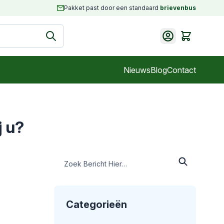
Pakket past door een standaard
brievenbus
Cart
Nieuws
Blog
Contact
j u?
Categorieën